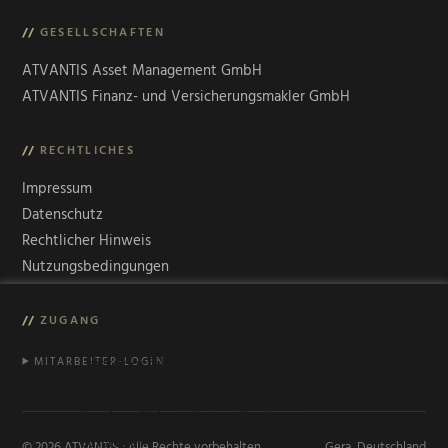
//
GESELLSCHAFTEN
ATVANTIS Asset Management GmbH
ATVANTIS Finanz- und Versicherungsmakler GmbH
//
RECHTLICHES
Impressum
Datenschutz
Rechtlicher Hinweis
Nutzungsbedingungen
Diese Website verwendet Cookies zur
//
ZUGANG
Steigerung von Funktionalität und
Leistungsfähigkeit. Falls Sie weiter lesen
MITARBEITER-LOGIN
und unsere Website verwenden, stimmen
Sie dem Gebrauch von Cookies zu.
Schließen
© 2026 ATVANTIS · Alle Rechte vorbehalten.
Gera, Deutschland