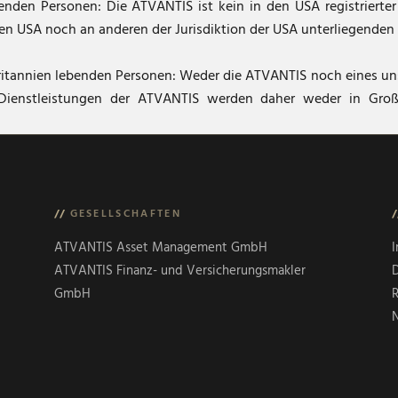
enden Personen: Die ATVANTIS ist kein in den USA registrierter
en USA noch an anderen der Jurisdiktion der USA unterliegenden
ritannien lebenden Personen: Weder die ATVANTIS noch eines unser
 Dienstleistungen der ATVANTIS werden daher weder in Großb
//
GESELLSCHAFTEN
/
ATVANTIS Asset Management GmbH
ATVANTIS Finanz- und Versicherungsmakler
D
GmbH
R