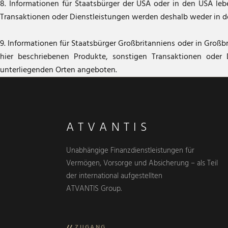
8. Informationen für Staatsbürger der USA oder in den USA leb
Transaktionen oder Dienstleistungen werden deshalb weder in d
9. Informationen für Staatsbürger Großbritanniens oder in Großb
hier beschriebenen Produkte, sonstigen Transaktionen oder
unterliegenden Orten angeboten.
ATVANTIS
Unabhängige Finanzdienstleistungen für
Vermögen, Vorsorge und Absicherung – als Teil
der international aufgestellten
ATVANTIS Group.
//
ZUGANG