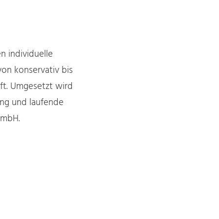
C
n individuelle
on konservativ bis
aft. Umgesetzt wird
ung und laufende
GmbH.