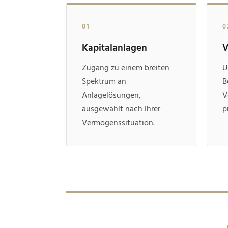
01
0
Kapitalanlagen
V
Zugang zu einem breiten
U
Spektrum an
B
Anlagelösungen,
V
ausgewählt nach Ihrer
p
Vermögenssituation.