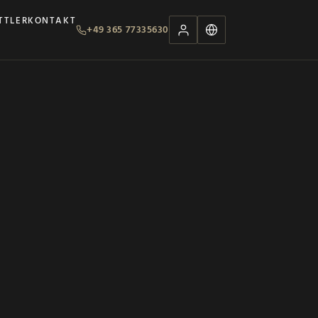
TTLER
KONTAKT
+49 365 77335630
R